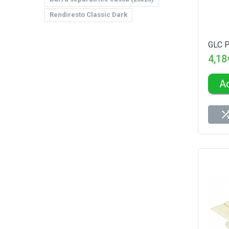
Rendiresto Classic Dark
GLC 
4,18
A