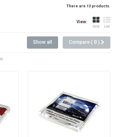
There are 13 products.
View:
Grid
List
Show all
Compare (
0
)
ms