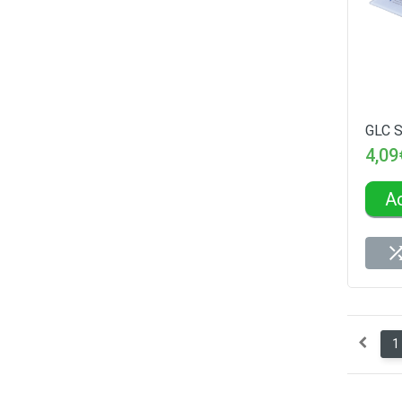
GLC S
4,09
A
1