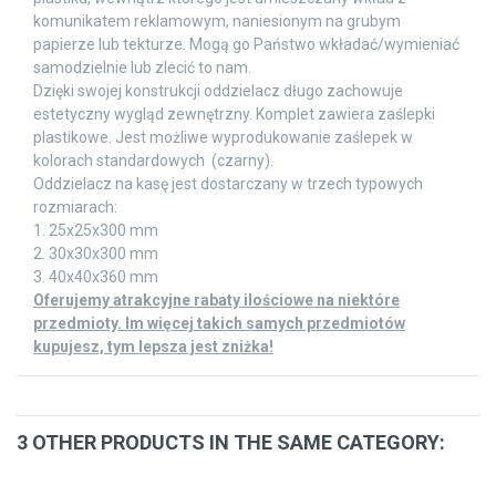
komunikatem reklamowym, naniesionym na grubym
papierze lub tekturze. Mogą go Państwo wkładać/wymieniać
samodzielnie lub zlecić to nam.
Dzięki swojej konstrukcji oddzielacz długo zachowuje
estetyczny wygląd zewnętrzny. Komplet zawiera zaślepki
plastikowe. Jest możliwe wyprodukowanie zaślepek w
kolorach standardowych (czarny).
Oddzielacz na kasę jest dostarczany w trzech typowych
rozmiarach:
1. 25х25х300 mm
2. 30х30х300 mm
3. 40х40х360 mm
Oferujemy atrakcyjne rabaty ilościowe na niektóre
przedmioty. Im więcej takich samych przedmiotów
kupujesz, tym lepsza jest zniżka!
3 OTHER PRODUCTS IN THE SAME CATEGORY: