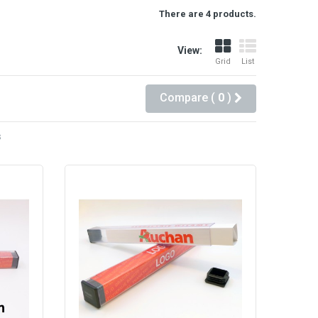
There are 4 products.
View:
Grid
List
Compare (
0
)
s